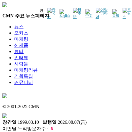
언
CMN 주요 뉴스페이지
어
뉴스
포커스
마케팅
신제품
뷰티
인터뷰
사람들
마케팅리뷰
기획특집
커뮤니티
© 2001-2025 CMN
창간일
1999.03.10
발행일
2026.08.07(금)
0
이번달 누적방문자수 :