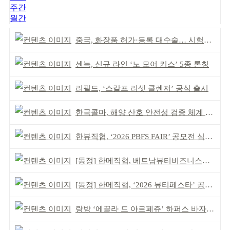
주간
월간
중국, 화장품 허가·등록 대수술… 시험자료 공용 허용
센녹, 신규 라인 ‘노 모어 키스’ 5종 론칭
리필드, ‘스칼프 리셋 클렌저’ 공식 출시
한국콜마, 해양 산호 안전성 검증 체계 구축
한뷰직협, ‘2026 PBFS FAIR’ 공모전 심사 성료
[동정] 한메직협, 베트남뷰티비즈니스협회와 MOU
[동정] 한메직협, ‘2026 뷰티페스타’ 공동 주최
랑방 ‘에끌라 드 아르페쥬’ 하퍼스 바자 화보 공개