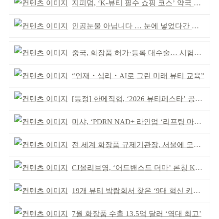
지피덤, ‘K-뷰티 필수 쇼핑 코스’ 약국 공략
인공눈물 아닙니다 … 눈에 넣었다간 각막 손상
중국, 화장품 허가·등록 대수술… 시험자료 공용 허용
“인재‧심리‧AI로 그린 미래 뷰티 교육”
[동정] 한메직협, ‘2026 뷰티페스타’ 공동 주최
미샤, ‘PDRN NAD+ 라인업 ‘리프팅 마스크’ 출시
전 세계 화장품 규제기관장, 서울에 모인다
CJ올리브영, ‘어드밴스드 더마’ 론칭 K더마 육성 박차
19개 뷰티 박람회서 찾은 ‘9대 혁신 키워드’
7월 화장품 수출 13.5억 달러 ‘역대 최고’