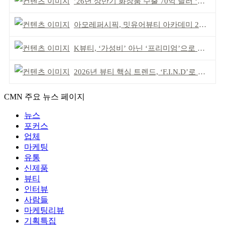
’26년 상반기 화장품 수출 70억 달러 ‘역대 최고’
아모레퍼시픽, 밋유어뷰티 아카데미 2기 발대식
K뷰티, ‘가성비’ 아닌 ‘프리미엄’으로 승부걸어야
2026년 뷰티 핵심 트렌드, ‘F.I.N.D’로 읽는다
CMN 주요 뉴스 페이지
뉴스
포커스
업체
마케팅
유통
신제품
뷰티
인터뷰
사람들
마케팅리뷰
기획특집