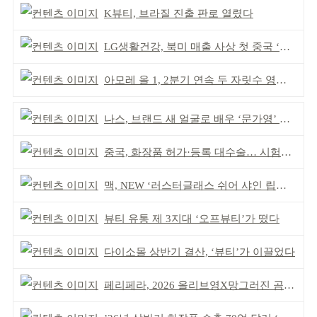
K뷰티, 브라질 진출 판로 열렸다
LG생활건강, 북미 매출 사상 첫 중국 ‘추월’
아모레 올 1, 2분기 연속 두 자릿수 영업이익률 기록
나스, 브랜드 새 얼굴로 배우 ‘문가영’ 발탁
중국, 화장품 허가·등록 대수술… 시험자료 공용 허용
맥, NEW ‘러스터글래스 쉬어 샤인 립스틱’ 출시
뷰티 유통 제 3지대 ‘오프뷰티’가 떴다
다이소몰 상반기 결산, ‘뷰티’가 이끌었다
페리페라, 2026 올리브영X망그러진 곰 콜라보