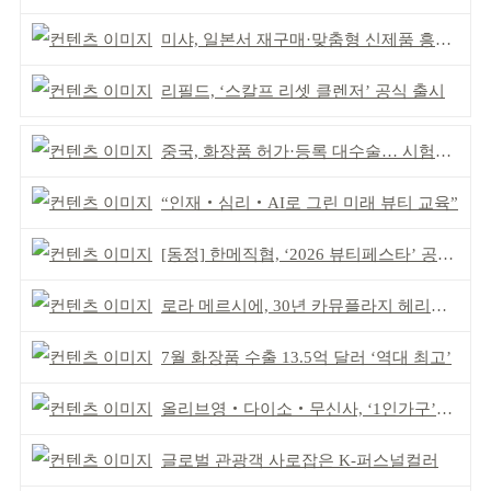
미샤, 일본서 재구매·맞춤형 신제품 흥행 ‘쌍끌이’
리필드, ‘스칼프 리셋 클렌저’ 공식 출시
중국, 화장품 허가·등록 대수술… 시험자료 공용 허용
“인재‧심리‧AI로 그린 미래 뷰티 교육”
[동정] 한메직협, ‘2026 뷰티페스타’ 공동 주최
로라 메르시에, 30년 카뮤플라지 헤리티지 담아
7월 화장품 수출 13.5억 달러 ‘역대 최고’
올리브영‧다이소‧무신사, ‘1인가구’가 이끈다
글로벌 관광객 사로잡은 K-퍼스널컬러