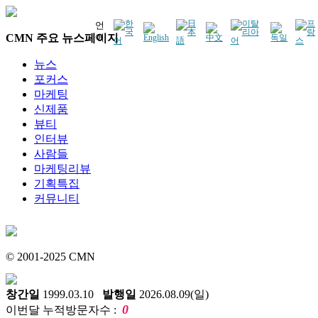
언
CMN 주요 뉴스페이지
어
뉴스
포커스
마케팅
신제품
뷰티
인터뷰
사람들
마케팅리뷰
기획특집
커뮤니티
© 2001-2025 CMN
창간일
1999.03.10
발행일
2026.08.09(일)
0
이번달 누적방문자수 :