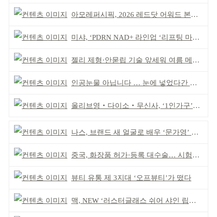
아모레퍼시픽, 2026 레드닷 어워드 본상 2개 수상
미샤, ‘PDRN NAD+ 라인업 ‘리프팅 마스크’ 출시
젤리 제형·안묻립 기술 앞세워 여름 메이크업 시장 공략
인공눈물 아닙니다 … 눈에 넣었다간 각막 손상
올리브영‧다이소‧무신사, ‘1인가구’가 이끈다
나스, 브랜드 새 얼굴로 배우 ‘문가영’ 발탁
중국, 화장품 허가·등록 대수술… 시험자료 공용 허용
뷰티 유통 제 3지대 ‘오프뷰티’가 떴다
맥, NEW ‘러스터글래스 쉬어 샤인 립스틱’ 출시