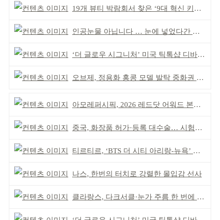
19개 뷰티 박람회서 찾은 ‘9대 혁신 키워드’
인공눈물 아닙니다 … 눈에 넣었다간 각막 손상
‘더 글로우 시그니처’ 미국 틱톡샵 디바이스 부문 1위
오브제, 정용화 홍콩 모델 발탁 중화권 공략 강화
아모레퍼시픽, 2026 레드닷 어워드 본상 2개 수상
중국, 화장품 허가·등록 대수술… 시험자료 공용 허용
티르티르, ‘BTS 더 시티 아리랑-뉴욕’ 참여
나스, 한번의 터치로 강렬한 몰입감 선사
클라랑스, 다크서클·눈가 주름 한 번에 더블 케어