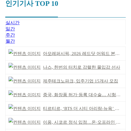
인기기사 TOP 10
실시간
일간
주간
월간
아모레퍼시픽, 2026 레드닷 어워드 본상 2개 수상
나스, 한번의 터치로 강렬한 몰입감 선사
제주테크노파크, 입주기업 15개사 모집
중국, 화장품 허가·등록 대수술… 시험자료 공용 허용
티르티르, ‘BTS 더 시티 아리랑-뉴욕’ 참여
이옴, 시코르 정식 입점…온·오프라인 유통망 확대