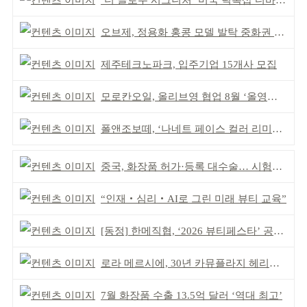
‘더 글로우 시그니처’ 미국 틱톡샵 디바이스 부문 1위
오브제, 정용화 홍콩 모델 발탁 중화권 공략 강화
제주테크노파크, 입주기업 15개사 모집
모로칸오일, 올리브영 협업 8월 ‘올영픽’ 선정
폴앤조보떼, ‘나네트 페이스 컬러 리미티드’ 출시
중국, 화장품 허가·등록 대수술… 시험자료 공용 허용
“인재‧심리‧AI로 그린 미래 뷰티 교육”
[동정] 한메직협, ‘2026 뷰티페스타’ 공동 주최
로라 메르시에, 30년 카뮤플라지 헤리티지 담아
7월 화장품 수출 13.5억 달러 ‘역대 최고’