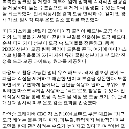
촉촉한 핑크빛 젤 제형이 피부에 얇게 밀착돼 즉각적인 쿨링감
을 제공하며, 높은 수분감으로 팩 제거 시 발생할 수 있는 자극
을 최소화했다. 인체적용시험 결과 모공 면적과 수, 깊이 및 광
채 개선, 일시적 피부 온도 감소 효과를 확인했다.
‘마다가스카르 센텔라 포어마이징 클리어 패드’는 모공 속 피
지와 노폐물을 개선해 매끈한 피부결을 연출하는 모공 패드다.
순한 피지 케어 성분이 모공 속 노폐물을 정돈하고, 동백
PDRN 성분이 모공 탄력 관리에 도움을 준다. 여기에 마다가스
카르 병풀추출물과 5가지 자연 유래 쿨링 성분이 피부 열감 진
정을 도와 모공 타이트닝 효과를 제공한다.
다용도로 활용 가능한 멀티 유즈 패드로, 격자 엠보싱 면이 노
폐물과 각질을 제거하고 매끈한 면이 피부결을 정돈한다. 도톰
하면서도 유연하게 늘어나는 원단을 적용해 원하는 부위에 부
착하면 마스크팩처럼 사용하는 ‘팩토’로도 활용할 수 있다. 인
체적용시험을 통해 모공 속 노폐물 세정 및 모공 크기, 수, 탄력
개선과 일시적 피부 온도 감소 효과를 입증했다.
곽인승 크레이버 CBO 겸 스킨1004 브랜드 부문 대표는 “최근
모공 케어는 물론 과다 피지, 피부결, 탄력까지 복합적인 피부
고민을 함께 관리하려는 수요가 높아지고 있다”라며 “이번 포