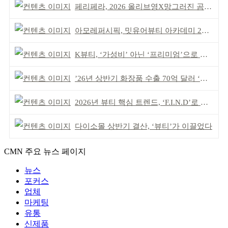
페리페라, 2026 올리브영X망그러진 곰 콜라보
아모레퍼시픽, 밋유어뷰티 아카데미 2기 발대식
K뷰티, ‘가성비’ 아닌 ‘프리미엄’으로 승부걸어야
’26년 상반기 화장품 수출 70억 달러 ‘역대 최고’
2026년 뷰티 핵심 트렌드, ‘F.I.N.D’로 읽는다
다이소몰 상반기 결산, ‘뷰티’가 이끌었다
CMN 주요 뉴스 페이지
뉴스
포커스
업체
마케팅
유통
신제품