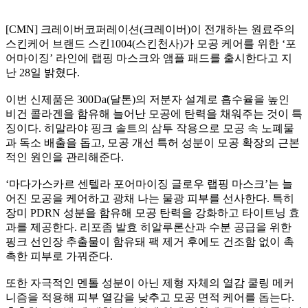
[CMN] 크레이버코퍼레이션(크레이버)이 전개하는 원료주의
스킨케어 브랜드 스킨1004(스킨천사)가 모공 케어를 위한 ‘포
어마이징’ 라인에 랩핑 마스크와 앰플 패드를 출시한다고 지
난 28일 밝혔다.
이번 신제품은 300Da(달톤)의 저분자 설계로 흡수율을 높인
비건 콜라겐을 함유해 늘어난 모공에 탄력을 채워주는 것이 특
징이다. 히말라야 핑크 솔트의 삼투 작용으로 모공 속 노폐물
과 독소 배출을 돕고, 모공 개선 특허 성분이 모공 확장의 근본
적인 원인을 관리해준다.
‘마다가스카르 센텔라 포어마이징 글로우 랩핑 마스크’는 늘
어진 모공을 케어하고 광채 나는 물광 피부를 선사한다. 특히
장미 PDRN 성분을 함유해 모공 탄력을 강화하고 타이트닝 효
과를 제공한다. 리포좀 발효 히알루론산과 수분 공급을 위한
핑크 선인장 추출물이 함유돼 팩 제거 후에도 건조함 없이 촉
촉한 피부로 가꿔준다.
또한 자극적인 멘톨 성분이 아닌 제형 자체의 열감 쿨링 메커
니즘을 적용해 피부 열감을 낮추고 모공 면적 케어를 돕는다.