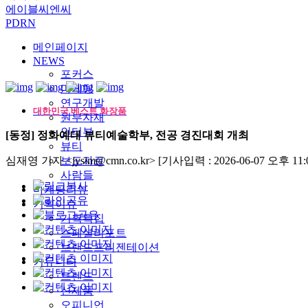
에이블씨엔씨
PDRN
메인페이지
NEWS
포커스
마케팅
연구개발
대한민국 베스트 화장품
원부자재
인터뷰
[동정] 정화예대 뷰티예술학부, 전공 경진대회 개최
뷰티
심재영 기자 <jysim@cmn.co.kr>
보도자료
[기사입력 : 2026-06-07 오후 11:0
사람들
마케팅리뷰
기획이슈
기획특집
스페셜리포트
브랜드프리젠테이션
커뮤니티
트렌드
신제품
오피니언