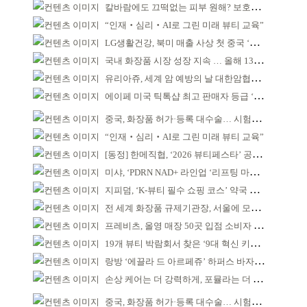
칼바람에도 끄떡없는 피부 원해? 보호막 잘 쌓아야!
“인재‧심리‧AI로 그린 미래 뷰티 교육”
LG생활건강, 북미 매출 사상 첫 중국 ‘추월’
국내 화장품 시장 성장 지속 … 올해 139억 달러 전망
유리아쥬, 세계 암 예방의 날 대한암협회에 제품 기부
에이페 미국 틱톡샵 최고 판매자 등급 ‘Tier 5’ 달성
중국, 화장품 허가·등록 대수술… 시험자료 공용 허용
“인재‧심리‧AI로 그린 미래 뷰티 교육”
[동정] 한메직협, ‘2026 뷰티페스타’ 공동 주최
미샤, ‘PDRN NAD+ 라인업 ‘리프팅 마스크’ 출시
지피덤, ‘K-뷰티 필수 쇼핑 코스’ 약국 공략
전 세계 화장품 규제기관장, 서울에 모인다
프레비츠, 올영 매장 50곳 입점 소비자 접점 강화
19개 뷰티 박람회서 찾은 ‘9대 혁신 키워드’
랑방 ‘에끌라 드 아르페쥬’ 하퍼스 바자 화보 공개
손상 케어는 더 강력하게, 포뮬라는 더 산뜻하게!
중국, 화장품 허가·등록 대수술… 시험자료 공용 허용