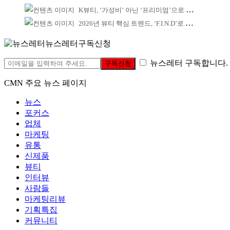
K뷰티, ‘가성비’ 아닌 ‘프리미엄’으로 승부걸어야
2026년 뷰티 핵심 트렌드, ‘F.I.N.D’로 읽는다
뉴스레터구독신청
뉴스레터 구독합니다.
구독신청
CMN 주요 뉴스 페이지
뉴스
포커스
업체
마케팅
유통
신제품
뷰티
인터뷰
사람들
마케팅리뷰
기획특집
커뮤니티