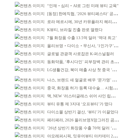
“인재‧심리‧AI로 그린 미래 뷰티 교육”
[동정] 한메직협, ‘2026 뷰티페스타’ 공동 주최
로라 메르시에, 30년 카뮤플라지 헤리티지 담아
K뷰티, 브라질 진출 판로 열렸다
7월 화장품 수출 13.5억 달러 ‘역대 최고’
올리브영‧다이소‧무신사, ‘1인가구’가 이끈다
글로벌 관광객 사로잡은 K-퍼스널컬러
동화약품, ‘후시다인’ 피부장벽 관리 초점 ‘리브랜딩’
LG생활건강, 북미 매출 사상 첫 중국 ‘추월’
나스, 브랜드 새 얼굴로 배우 ‘문가영’ 발탁
중국, 화장품 허가·등록 대수술… 시험자료 공용 허용
맥, NEW ‘러스터글래스 쉬어 샤인 립스틱’ 출시
뷰티 유통 제 3지대 ‘오프뷰티’가 떴다
다이소몰 상반기 결산, ‘뷰티’가 이끌었다
페리페라, 2026 올리브영X망그러진 곰 콜라보
’26년 상반기 화장품 수출 70억 달러 ‘역대 최고’
아모레퍼시픽, 밋유어뷰티 아카데미 2기 발대식