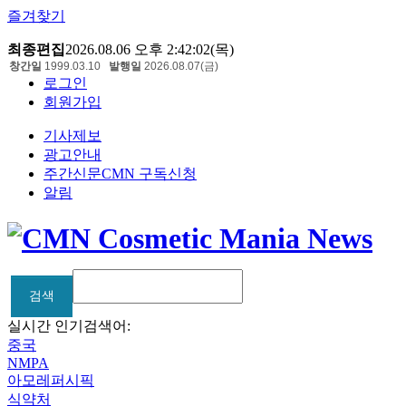
즐겨찾기
최종편집
2026.08.06 오후 2:42:02(목)
창간일
1999.03.10
발행일
2026.08.07(금)
로그인
회원가입
기사제보
광고안내
주간신문CMN 구독신청
알림
검색
검색
실시간 인기검색어:
중국
NMPA
아모레퍼시픽
식약처