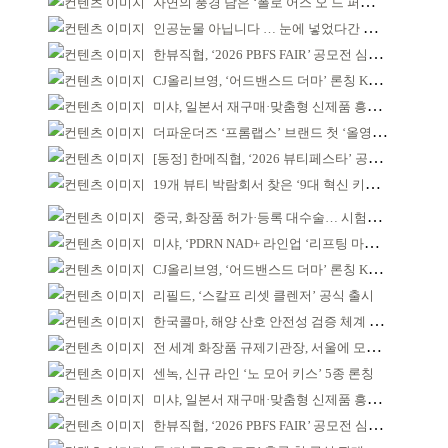
자연의 풍경 담은 ‘폴로 어스 오 드 퍼퓸’ 4종 출시
인공눈물 아닙니다 … 눈에 넣었다간 각막 손상
한뷰직협, ‘2026 PBFS FAIR’ 공모전 심사 성료
CJ올리브영, ‘어드밴스드 더마’ 론칭 K더마 육성 박차
미샤, 일본서 재구매·맞춤형 신제품 흥행 ‘쌍끌이’
더파운더즈 ‘프롬랩스’ 브랜드 첫 ‘올영픽’ 선정
[동정] 한메직협, ‘2026 뷰티페스타’ 공동 주최
19개 뷰티 박람회서 찾은 ‘9대 혁신 키워드’
중국, 화장품 허가·등록 대수술… 시험자료 공용 허용
미샤, ‘PDRN NAD+ 라인업 ‘리프팅 마스크’ 출시
CJ올리브영, ‘어드밴스드 더마’ 론칭 K더마 육성 박차
리필드, ‘스칼프 리셋 클렌저’ 공식 출시
한국콜마, 해양 산호 안전성 검증 체계 구축
전 세계 화장품 규제기관장, 서울에 모인다
센녹, 신규 라인 ‘노 모어 키스’ 5종 론칭
미샤, 일본서 재구매·맞춤형 신제품 흥행 ‘쌍끌이’
한뷰직협, ‘2026 PBFS FAIR’ 공모전 심사 성료