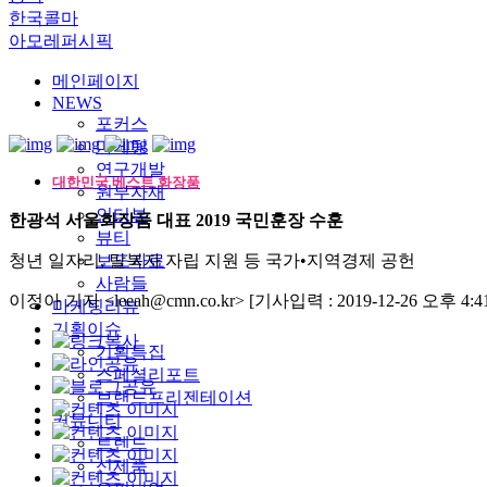
한국콜마
아모레퍼시픽
메인페이지
NEWS
포커스
마케팅
연구개발
대한민국 베스트 화장품
원부자재
인터뷰
한광석 서울화장품 대표 2019 국민훈장 수훈
뷰티
청년 일자리, 탈북자 자립 지원 등 국가•지역경제 공헌
보도자료
사람들
이정아 기자 <leeah@cmn.co.kr>
[기사입력 : 2019-12-26 오후 4:41
마케팅리뷰
기획이슈
기획특집
스페셜리포트
브랜드프리젠테이션
커뮤니티
트렌드
신제품