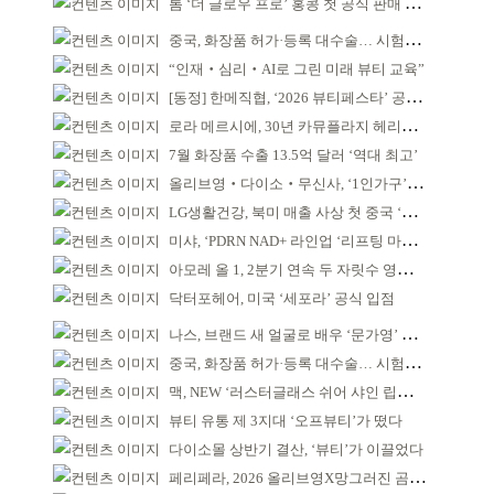
톰 ‘더 글로우 프로’ 홍콩 첫 공식 판매 완판
중국, 화장품 허가·등록 대수술… 시험자료 공용 허용
“인재‧심리‧AI로 그린 미래 뷰티 교육”
[동정] 한메직협, ‘2026 뷰티페스타’ 공동 주최
로라 메르시에, 30년 카뮤플라지 헤리티지 담아
7월 화장품 수출 13.5억 달러 ‘역대 최고’
올리브영‧다이소‧무신사, ‘1인가구’가 이끈다
LG생활건강, 북미 매출 사상 첫 중국 ‘추월’
미샤, ‘PDRN NAD+ 라인업 ‘리프팅 마스크’ 출시
아모레 올 1, 2분기 연속 두 자릿수 영업이익률 기록
닥터포헤어, 미국 ‘세포라’ 공식 입점
나스, 브랜드 새 얼굴로 배우 ‘문가영’ 발탁
중국, 화장품 허가·등록 대수술… 시험자료 공용 허용
맥, NEW ‘러스터글래스 쉬어 샤인 립스틱’ 출시
뷰티 유통 제 3지대 ‘오프뷰티’가 떴다
다이소몰 상반기 결산, ‘뷰티’가 이끌었다
페리페라, 2026 올리브영X망그러진 곰 콜라보