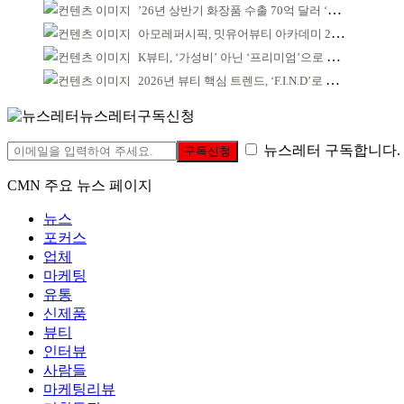
’26년 상반기 화장품 수출 70억 달러 ‘역대 최고’
아모레퍼시픽, 밋유어뷰티 아카데미 2기 발대식
K뷰티, ‘가성비’ 아닌 ‘프리미엄’으로 승부걸어야
2026년 뷰티 핵심 트렌드, ‘F.I.N.D’로 읽는다
뉴스레터구독신청
뉴스레터 구독합니다.
구독신청
CMN 주요 뉴스 페이지
뉴스
포커스
업체
마케팅
유통
신제품
뷰티
인터뷰
사람들
마케팅리뷰