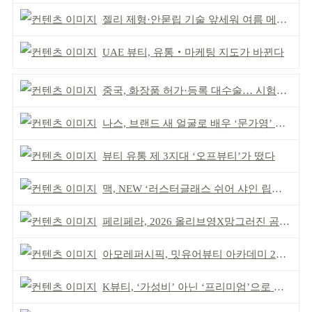
젤리 제형·안묻립 기술 앞세워 여름 메이크업 시장 공략
UAE 뷰티, 유통‧마케팅 지도가 바뀐다
중국, 화장품 허가·등록 대수술… 시험자료 공용 허용
나스, 브랜드 새 얼굴로 배우 ‘문가영’ 발탁
뷰티 유통 제 3지대 ‘오프뷰티’가 떴다
맥, NEW ‘러스터글래스 쉬어 샤인 립스틱’ 출시
페리페라, 2026 올리브영X망그러진 곰 콜라보
아모레퍼시픽, 밋유어뷰티 아카데미 2기 발대식
K뷰티, ‘가성비’ 아닌 ‘프리미엄’으로 승부걸어야