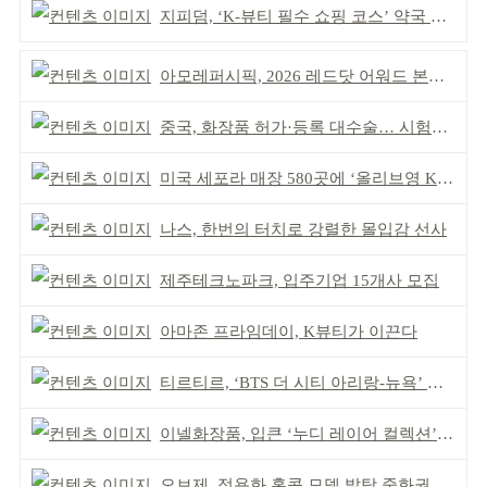
지피덤, ‘K-뷰티 필수 쇼핑 코스’ 약국 공략
아모레퍼시픽, 2026 레드닷 어워드 본상 2개 수상
중국, 화장품 허가·등록 대수술… 시험자료 공용 허용
미국 세포라 매장 580곳에 ‘올리브영 K뷰티에딧’ 론칭
나스, 한번의 터치로 강렬한 몰입감 선사
제주테크노파크, 입주기업 15개사 모집
아마존 프라임데이, K뷰티가 이끈다
티르티르, ‘BTS 더 시티 아리랑-뉴욕’ 참여
이넬화장품, 입큰 ‘누디 레이어 컬렉션’ 출시
오브제, 정용화 홍콩 모델 발탁 중화권 공략 강화