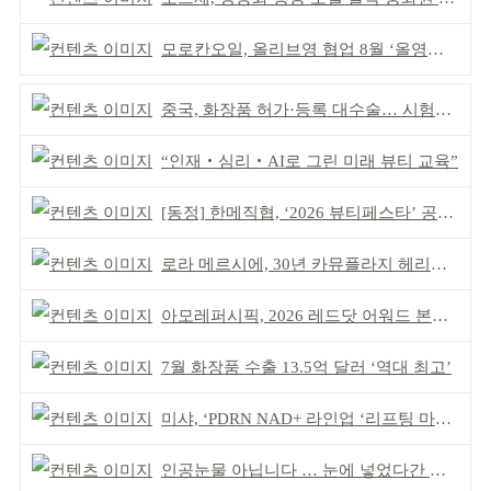
모로칸오일, 올리브영 협업 8월 ‘올영픽’ 선정
중국, 화장품 허가·등록 대수술… 시험자료 공용 허용
“인재‧심리‧AI로 그린 미래 뷰티 교육”
[동정] 한메직협, ‘2026 뷰티페스타’ 공동 주최
로라 메르시에, 30년 카뮤플라지 헤리티지 담아
아모레퍼시픽, 2026 레드닷 어워드 본상 2개 수상
7월 화장품 수출 13.5억 달러 ‘역대 최고’
미샤, ‘PDRN NAD+ 라인업 ‘리프팅 마스크’ 출시
인공눈물 아닙니다 … 눈에 넣었다간 각막 손상