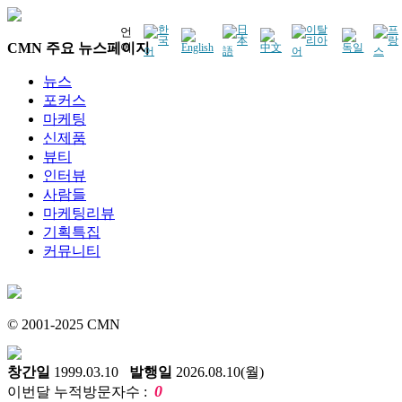
언
CMN 주요 뉴스페이지
어
뉴스
포커스
마케팅
신제품
뷰티
인터뷰
사람들
마케팅리뷰
기획특집
커뮤니티
© 2001-2025 CMN
창간일
1999.03.10
발행일
2026.08.10(월)
0
이번달 누적방문자수 :