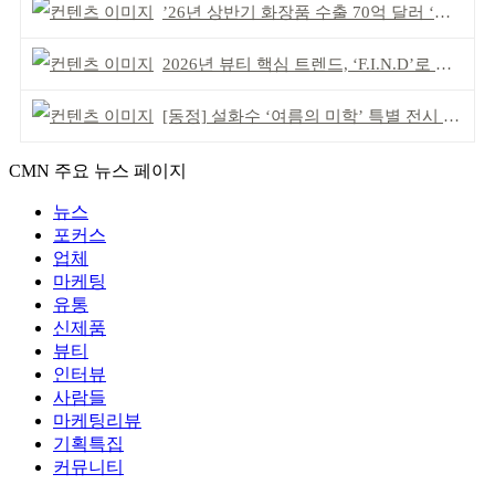
’26년 상반기 화장품 수출 70억 달러 ‘역대 최고’
2026년 뷰티 핵심 트렌드, ‘F.I.N.D’로 읽는다
[동정] 설화수 ‘여름의 미학’ 특별 전시 개최
CMN 주요 뉴스 페이지
뉴스
포커스
업체
마케팅
유통
신제품
뷰티
인터뷰
사람들
마케팅리뷰
기획특집
커뮤니티