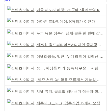
미국 세포라 매장 580곳에 ‘올리브영 K뷰티에딧’ 론칭
아마존 프라임데이, K뷰티가 이끈다
두피 유분·정수리 냄새·볼륨 한 번에 잡는다
제25회 월드뷰티아트&디자인 국제공모전 시상식 성황
이넬화장품, 입큰 ‘누디 레이어 컬렉션’ 출시
중국, 화장품 허가·등록 대수술… 시험자료 공용 허용
‘제주 천연 쑥’ 활용 주름개선 기능성 식약처 심사 통과
샤넬 뷰티, 글로벌 앰버서더 정국과 향수 캠페인 공개
제주테크노파크, 입주기업 15개사 모집