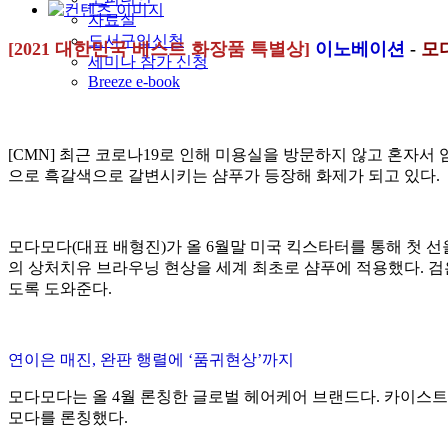
자료실
도서구입신청
[2021 대한민국 베스트 화장품 특별상]
이노베이션
-
모
세미나 참가 신청
Breeze e-book
[CMN] 최근 코로나19로 인해 미용실을 방문하지 않고 혼자
으로 흑갈색으로 갈변시키는 샴푸가 등장해 화제가 되고 있다.
모다모다(대표 배형진)가 올 6월말 미국 킥스타터를 통해 첫 
의 상처치유 브라우닝 현상을 세계 최초로 샴푸에 적용했다. 
도록 도와준다.
연이은 매진, 완판 행렬에 ‘품귀현상’까지
모다모다는 올 4월 론칭한 글로벌 헤어케어 브랜드다. 카이스트 
모다를 론칭했다.