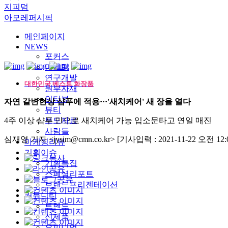
지피덤
아모레퍼시픽
메인페이지
NEWS
포커스
마케팅
연구개발
대한민국 베스트 화장품
원부자재
인터뷰
자연 갈변현상 샴푸에 적용···'새치케어' 새 장을 열다
뷰티
4주 이상 샴푸 만으로 새치케어 가능 입소문타고 연일 매진
보도자료
사람들
심재영 기자 <jysim@cmn.co.kr>
[기사입력 : 2021-11-22 오전 12:0
마케팅리뷰
기획이슈
기획특집
스페셜리포트
브랜드프리젠테이션
커뮤니티
트렌드
신제품
오피니언