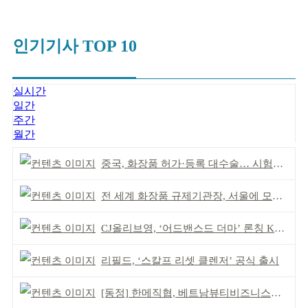
인기기사 TOP 10
실시간
일간
주간
월간
중국, 화장품 허가·등록 대수술… 시험자료 공용 허용
전 세계 화장품 규제기관장, 서울에 모인다
CJ올리브영, ‘어드밴스드 더마’ 론칭 K더마 육성 박차
리필드, ‘스칼프 리셋 클렌저’ 공식 출시
[동정] 한메직협, 베트남뷰티비즈니스협회와 MOU