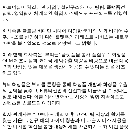
파트너십이 체결되면 기업부설연구소와 마케팅팀
,
플랫폼전
담팀
,
영업팀이 체계적인 협업 시스템으로 프로젝트를 진행한
다
.
회사측은 글로벌 비대면 시대에 다양한 국가의 해외 바이어 수
주
,
니즈를 반영하기 위해 플랫폼의 리퀘스트 서비스는 새로운
바람을 불러일으킬 것으로 전망된다고 밝혔다
.
이와 함께 회사측은
‘
뷰티콥
’
플랫폼을 통해 품질우수 화장품
OEM
제조시설과
35
개국 해외수출 역량을 바탕으로 빠른 대응
력과 안정성 있는 제품을 생산해 제공할 수 있다는 점을 강조
하고 있다
.
뷰티화장품은 뷰티콥 론칭을 통해 화장품 개발과 화장품 수출
의 문턱을 낮추고
, K
뷰티산업의 선진화를 이끌어갈 수 있다는
점도 내세웠다
.
이를 위해 변화하는 시장에 맞춰 지속적으로
콘텐츠를 업로드할 예정이다
.
회사 관계자는
“
코로나 팬데믹 이후 코스메틱 시장의 활기를
찾는 가운데
,
신규 해외 바이어 창출과 더 나은 서비스 제공을
위한 디지털 혁신을 통한 대응체계를 마련하기 위해 이번 플랫