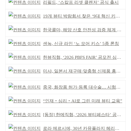
리필드, ‘스칼프 리셋 클렌저’ 공식 출시
19개 뷰티 박람회서 찾은 ‘9대 혁신 키워드’
한국콜마, 해양 산호 안전성 검증 체계 구축
센녹, 신규 라인 ‘노 모어 키스’ 5종 론칭
한뷰직협, ‘2026 PBFS FAIR’ 공모전 심사 성료
미샤, 일본서 재구매·맞춤형 신제품 흥행 ‘쌍끌이’
중국, 화장품 허가·등록 대수술… 시험자료 공용 허용
“인재‧심리‧AI로 그린 미래 뷰티 교육”
[동정] 한메직협, ‘2026 뷰티페스타’ 공동 주최
로라 메르시에, 30년 카뮤플라지 헤리티지 담아