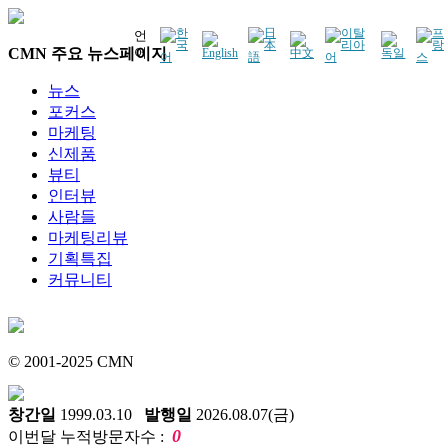
언
CMN 주요 뉴스페이지
어
뉴스
포커스
마케팅
신제품
뷰티
인터뷰
사람들
마케팅리뷰
기획특집
커뮤니티
© 2001-2025 CMN
창간일
1999.03.10
발행일
2026.08.07(금)
0
이번달 누적방문자수 :