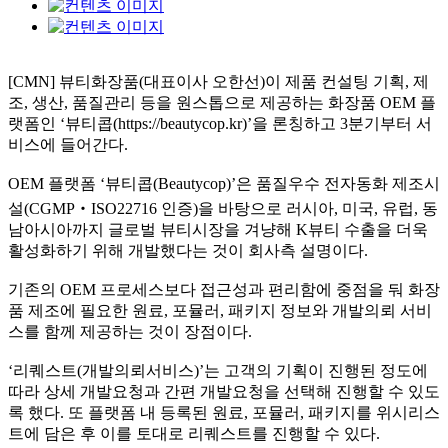
[CMN] 뷰티화장품
(
대표이사 오한선
)
이 제품 컨설팅 기획
,
제
조
,
생산
,
품질관리 등을 원스톱으로 제공하는 화장품
OEM
플
랫폼인
‘
뷰티콥
(https://beautycop.kr)’
을 론칭하고
3
분기부터 서
비스에 들어간다
.
OEM
플랫폼
‘
뷰티콥
(Beautycop)’
은 품질우수 전자동화 제조시
설
(CGMP
‧
ISO22716
인증
)
을 바탕으로 러시아
,
미국
,
유럽
,
동
남아시아까지 글로벌 뷰티시장을 겨냥해
K
뷰티 수출을 더욱
활성화하기 위해 개발했다는 것이 회사측 설명이다
.
기존의
OEM
프로세스보다 접근성과 편리함에 중점을 둬 화장
품 제조에 필요한 원료
,
포뮬러
,
패키지 정보와 개발의뢰 서비
스를 함께 제공하는 것이 장점이다
.
‘
리퀘스트
(
개발의뢰서비스
)’
는 고객의 기획이 진행된 정도에
따라 상세 개발요청과 간편 개발요청을 선택해 진행할 수 있도
록 했다
.
또 플랫폼 내 등록된 원료
,
포뮬러
,
패키지를 위시리스
트에 담은 후 이를 토대로 리퀘스트를 진행할 수 있다
.