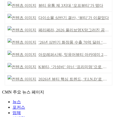
뷰티 유통 제 3지대 ‘오프뷰티’가 떴다
다이소몰 상반기 결산, ‘뷰티’가 이끌었다
페리페라, 2026 올리브영X망그러진 곰 콜라보
’26년 상반기 화장품 수출 70억 달러 ‘역대 최고’
아모레퍼시픽, 밋유어뷰티 아카데미 2기 발대식
K뷰티, ‘가성비’ 아닌 ‘프리미엄’으로 승부걸어야
2026년 뷰티 핵심 트렌드, ‘F.I.N.D’로 읽는다
CMN 주요 뉴스 페이지
뉴스
포커스
업체