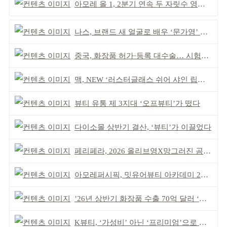
아모레 올 1, 2분기 연속 두 자릿수 영업이익률 기록
나스, 브랜드 새 얼굴로 배우 ‘문가영’ 발탁
중국, 화장품 허가·등록 대수술… 시험자료 공용 허용
맥, NEW ‘러스터글래스 쉬어 샤인 립스틱’ 출시
뷰티 유통 제 3지대 ‘오프뷰티’가 떴다
다이소몰 상반기 결산, ‘뷰티’가 이끌었다
페리페라, 2026 올리브영X망그러진 곰 콜라보
아모레퍼시픽, 밋유어뷰티 아카데미 2기 발대식
’26년 상반기 화장품 수출 70억 달러 ‘역대 최고’
K뷰티, ‘가성비’ 아닌 ‘프리미엄’으로 승부걸어야