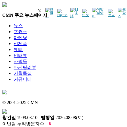
언
CMN 주요 뉴스페이지
어
뉴스
포커스
마케팅
신제품
뷰티
인터뷰
사람들
마케팅리뷰
기획특집
커뮤니티
© 2001-2025 CMN
창간일
1999.03.10
발행일
2026.08.08(토)
0
이번달 누적방문자수 :