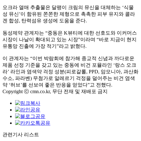
오크라 열매 추출물은 달팽이 크림의 뮤신을 대체하는
‘
식물
성 뮤신
’
이 함유된 쫀쫀한 제형으로 촉촉한 피부 유지와 콜라
겐 합성
,
탄력섬유 생성에 도움을 준다
.
동성제약 관계자는
“
중동은
K
뷰티에 대한 선호도와 이커머스
시장이 나날이 확대되고 있는 시장
”
이라며
“
바로 지금이 현지
유통망 진출에 가장 적기
”
라고 밝혔다
.
이 관계자는
“
이번 박람회에 참가해 종교적 신념과 까다로운
제품 선정 기준을 갖고 있는 중동에 비건 포뮬라인
‘
랑스 오크
라
’
라인과 염색약 걱정 성분
(
피로갈롤
, PPD,
암모니아
,
과산화
수소
,
파라벤
)
무첨가로 알레르기 걱정을 덜어주는 비건 염색
약
‘
허브
’
를 선보여 좋은 반응을 얻었다
”
고 전했다
.
Copyright ⓒ cmn.co.kr, 무단 전재 및 재배포 금지
관련기사 리스트