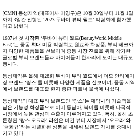
[CMN]
동성제약
(
대표이사 이양구
)
은
10
월
30
일부터
11
월
1
일
까지
3
일간 진행된
‘2023
두바이 뷰티 월드
’
박람회에 참가했
다고 밝혔다
.
1987
년 첫 시작된
‘
두바이 뷰티 월드
(BeautyWorld Middle
East)’
는 중동 최대 미용 박람회로 원료와 화장품
,
뷰티 테크까
지 다양한 제품들을 선보이며 중동 시장 진출을 위해 참가한
글로벌 뷰티 브랜드들과 바이어들이 한자리에 모이는 대규모
행사다
.
동성제약은 올해 제
28
회 두바이 뷰티 월드에서 더모 안티에이
징 브랜드
‘
랑스
’
를 비롯해 다양한 제품을 선보이며
,
중동 지역
에서 브랜드를 대표할 현지 총판 파트너 물색에 나섰다
.
동성제약의 대표 뷰티 브랜드인
‘
랑스
’
는 제약사의 기술력을
담은 기능성 화장품으로 이미 동남아
,
북미를 비롯해 다국적
시장에서 높은 관심과 수출이 이루어지고 있다
.
특히
,
올해 초
론칭된
‘
랑스 오크라
’
라인은 비건 뷰티 시장에서
‘
오크라
’
와
‘
금화규
’
라는 차별화된 성분을 내세워 브랜드 가치를 증대시
키고 있다
.