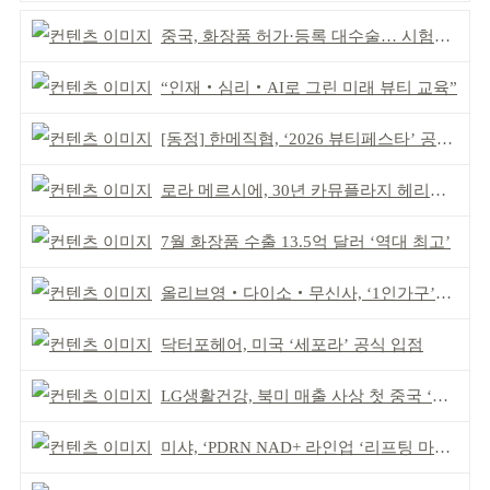
중국, 화장품 허가·등록 대수술… 시험자료 공용 허용
“인재‧심리‧AI로 그린 미래 뷰티 교육”
[동정] 한메직협, ‘2026 뷰티페스타’ 공동 주최
로라 메르시에, 30년 카뮤플라지 헤리티지 담아
7월 화장품 수출 13.5억 달러 ‘역대 최고’
올리브영‧다이소‧무신사, ‘1인가구’가 이끈다
닥터포헤어, 미국 ‘세포라’ 공식 입점
LG생활건강, 북미 매출 사상 첫 중국 ‘추월’
미샤, ‘PDRN NAD+ 라인업 ‘리프팅 마스크’ 출시