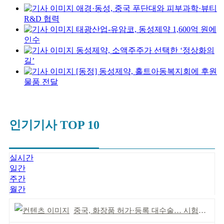
애경·동성, 중국 푸단대와 피부과학·뷰티
R&D 협력
태광산업-유암코, 동성제약 1,600억 원에
인수
동성제약, 소액주주가 선택한 ‘정상화의
길’
[동정] 동성제약, 홀트아동복지회에 후원
물품 전달
인기기사 TOP 10
실시간
일간
주간
월간
중국, 화장품 허가·등록 대수술… 시험자료 공용 허용