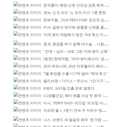
한국콜마, 해양 산호 안전성 검증 체계 구축
센녹, 신규 라인 ‘노 모어 키스’ 5종 론칭
한뷰직협, ‘2026 PBFS FAIR’ 공모전 심사 성료
미샤, 일본서 재구매·맞춤형 신제품 흥행 ‘쌍끌이’
19개 뷰티 박람회서 찾은 ‘9대 혁신 키워드’
중국, 화장품 허가·등록 대수술… 시험자료 공용 허용
“인재‧심리‧AI로 그린 미래 뷰티 교육”
[동정] 한메직협, ‘2026 뷰티페스타’ 공동 주최
로라 메르시에, 30년 카뮤플라지 헤리티지 담아
7월 화장품 수출 13.5억 달러 ‘역대 최고’
올리브영‧다이소‧무신사, ‘1인가구’가 이끈다
K뷰티, 브라질 진출 판로 열렸다
LG생활건강, 북미 매출 사상 첫 중국 ‘추월’
미샤, ‘PDRN NAD+ 라인업 ‘리프팅 마스크’ 출시
아모레 올 1, 2분기 연속 두 자릿수 영업이익률 기록
나스, 브랜드 새 얼굴로 배우 ‘문가영’ 발탁