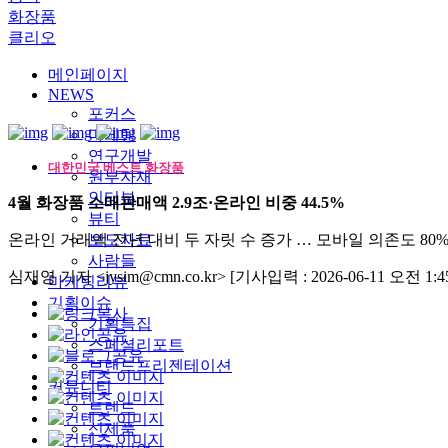
화장품
클리오
메인페이지
NEWS
포커스
마케팅
연구개발
대한민국 베스트 화장품
원부자재
인터뷰
4월 화장품 소매판매액 2.9조·온라인 비중 44.5%
뷰티
온라인 거래액 전년 대비 두 자릿 수 증가 … 모바일 의존도 80
보도자료
사람들
심재영 기자 <jysim@cmn.co.kr>
[기사입력 : 2026-06-11 오전 1:45
마케팅리뷰
기획이슈
기획특집
스페셜리포트
브랜드프리젠테이션
커뮤니티
트렌드
신제품