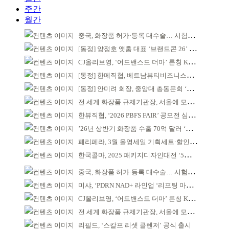
주간
월간
중국, 화장품 허가·등록 대수술… 시험자료 공용 허용
[동정] 양정호 앳홈 대표 ‘브랜드콘 26’ 강연
CJ올리브영, ‘어드밴스드 더마’ 론칭 K더마 육성 박차
[동정] 한메직협, 베트남뷰티비즈니스협회와 MOU
[동정] 안미려 회장, 중앙대 총동문회 ‘명예회원’ 추대
전 세계 화장품 규제기관장, 서울에 모인다
한뷰직협, ‘2026 PBFS FAIR’ 공모전 심사 성료
’26년 상반기 화장품 수출 70억 달러 ‘역대 최고’
페리페라, 3월 올영세일 기획세트·할인 선봬
한국콜마, 2025 패키지디자인대전 ‘5관왕’
중국, 화장품 허가·등록 대수술… 시험자료 공용 허용
미샤, ‘PDRN NAD+ 라인업 ‘리프팅 마스크’ 출시
CJ올리브영, ‘어드밴스드 더마’ 론칭 K더마 육성 박차
전 세계 화장품 규제기관장, 서울에 모인다
리필드, ‘스칼프 리셋 클렌저’ 공식 출시