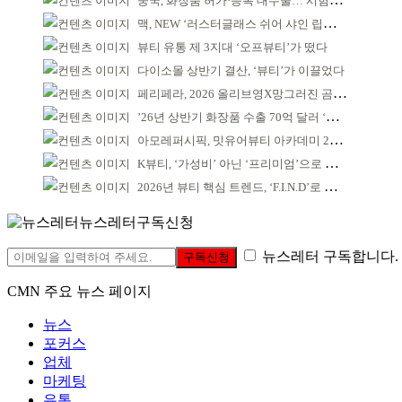
중국, 화장품 허가·등록 대수술… 시험자료 공용 허용
맥, NEW ‘러스터글래스 쉬어 샤인 립스틱’ 출시
뷰티 유통 제 3지대 ‘오프뷰티’가 떴다
다이소몰 상반기 결산, ‘뷰티’가 이끌었다
페리페라, 2026 올리브영X망그러진 곰 콜라보
’26년 상반기 화장품 수출 70억 달러 ‘역대 최고’
아모레퍼시픽, 밋유어뷰티 아카데미 2기 발대식
K뷰티, ‘가성비’ 아닌 ‘프리미엄’으로 승부걸어야
2026년 뷰티 핵심 트렌드, ‘F.I.N.D’로 읽는다
뉴스레터구독신청
뉴스레터 구독합니다.
구독신청
CMN 주요 뉴스 페이지
뉴스
포커스
업체
마케팅
유통