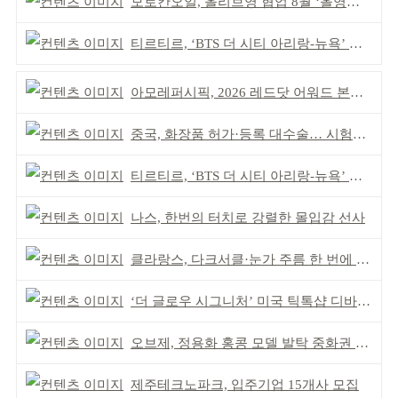
모로칸오일, 올리브영 협업 8월 ‘올영픽’ 선정
티르티르, ‘BTS 더 시티 아리랑-뉴욕’ 참여
아모레퍼시픽, 2026 레드닷 어워드 본상 2개 수상
중국, 화장품 허가·등록 대수술… 시험자료 공용 허용
티르티르, ‘BTS 더 시티 아리랑-뉴욕’ 참여
나스, 한번의 터치로 강렬한 몰입감 선사
클라랑스, 다크서클·눈가 주름 한 번에 더블 케어
‘더 글로우 시그니처’ 미국 틱톡샵 디바이스 부문 1위
오브제, 정용화 홍콩 모델 발탁 중화권 공략 강화
제주테크노파크, 입주기업 15개사 모집