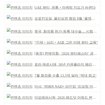
UAE 뷰티, 유통‧마케팅 지도가 바뀐다
모로칸오일, 올리브영 협업 8월 ‘올영픽’ 선정
중국, 화장품 허가·등록 대수술… 시험자료 공용 허용
“인재‧심리‧AI로 그린 미래 뷰티 교육”
[동정] 한메직협, ‘2026 뷰티페스타’ 공동 주최
로라 메르시에, 30년 카뮤플라지 헤리티지 담아
7월 화장품 수출 13.5억 달러 ‘역대 최고’
미샤, ‘PDRN NAD+ 라인업 ‘리프팅 마스크’ 출시
아모레퍼시픽, 2026 레드닷 어워드 본상 2개 수상