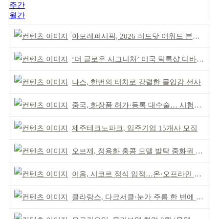
주간
월간
아모레퍼시픽, 2026 레드닷 어워드 본상 2개 수상
‘더 글로우 시그니처’ 미국 틱톡샵 디바이스 부문 1위
나스, 한번의 터치로 강렬한 몰입감 선사
중국, 화장품 허가·등록 대수술… 시험자료 공용 허용
제주테크노파크, 입주기업 15개사 모집
오브제, 정용화 홍콩 모델 발탁 중화권 공략 강화
이옴, 시코르 정식 입점…온·오프라인 유통망 확대
클라랑스, 다크서클·눈가 주름 한 번에 더블 케어