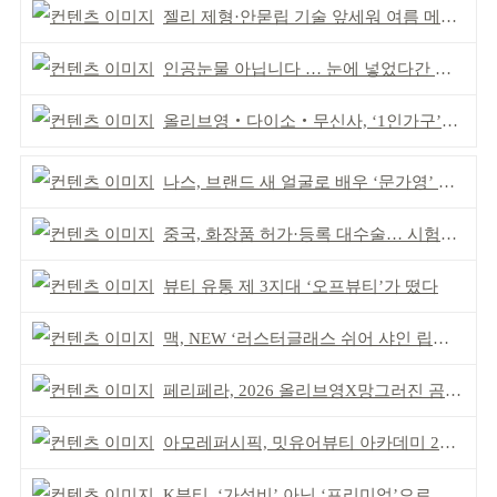
젤리 제형·안묻립 기술 앞세워 여름 메이크업 시장 공략
인공눈물 아닙니다 … 눈에 넣었다간 각막 손상
올리브영‧다이소‧무신사, ‘1인가구’가 이끈다
나스, 브랜드 새 얼굴로 배우 ‘문가영’ 발탁
중국, 화장품 허가·등록 대수술… 시험자료 공용 허용
뷰티 유통 제 3지대 ‘오프뷰티’가 떴다
맥, NEW ‘러스터글래스 쉬어 샤인 립스틱’ 출시
페리페라, 2026 올리브영X망그러진 곰 콜라보
아모레퍼시픽, 밋유어뷰티 아카데미 2기 발대식
K뷰티, ‘가성비’ 아닌 ‘프리미엄’으로 승부걸어야