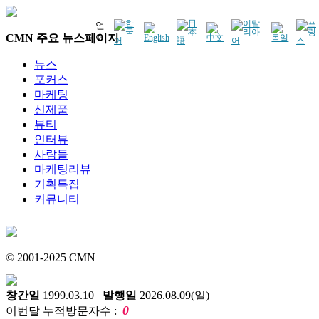
언
CMN 주요 뉴스페이지
어
뉴스
포커스
마케팅
신제품
뷰티
인터뷰
사람들
마케팅리뷰
기획특집
커뮤니티
© 2001-2025 CMN
창간일
1999.03.10
발행일
2026.08.09(일)
0
이번달 누적방문자수 :