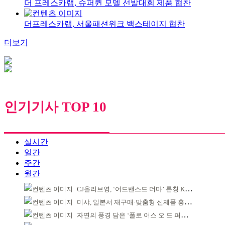
더 프레스카랩, 슈퍼퀸 모델 선발대회 제품 협찬
더프레스카랩, 서울패션위크 백스테이지 협찬
더보기
인기기사 TOP 10
실시간
일간
주간
월간
CJ올리브영, ‘어드밴스드 더마’ 론칭 K더마 육성 박차
미샤, 일본서 재구매·맞춤형 신제품 흥행 ‘쌍끌이’
자연의 풍경 담은 ‘폴로 어스 오 드 퍼퓸’ 4종 출시