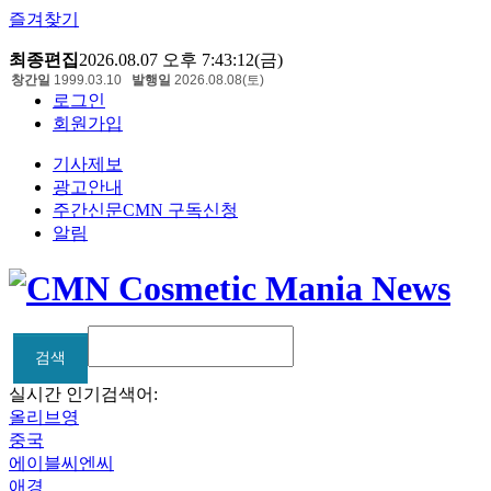
즐겨찾기
최종편집
2026.08.07 오후 7:43:12(금)
창간일
1999.03.10
발행일
2026.08.08(토)
로그인
회원가입
기사제보
광고안내
주간신문CMN 구독신청
알림
검색
검색
실시간 인기검색어:
올리브영
중국
에이블씨엔씨
애경