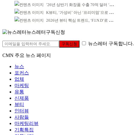
’26년 상반기 화장품 수출 70억 달러 ‘역대 최고’
K뷰티, ‘가성비’ 아닌 ‘프리미엄’으로 승부걸어야
2026년 뷰티 핵심 트렌드, ‘F.I.N.D’로 읽는다
뉴스레터구독신청
뉴스레터 구독합니다.
구독신청
CMN 주요 뉴스 페이지
뉴스
포커스
업체
마케팅
유통
신제품
뷰티
인터뷰
사람들
마케팅리뷰
기획특집