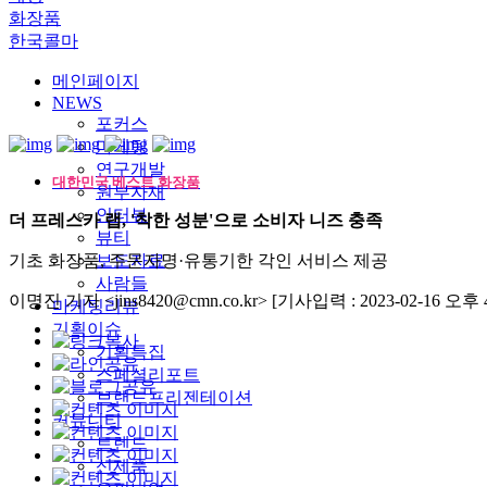
화장품
한국콜마
메인페이지
NEWS
포커스
마케팅
연구개발
대한민국 베스트 화장품
원부자재
인터뷰
더 프레스카 랩, '착한 성분'으로 소비자 니즈 충족
뷰티
기초 화장품, 주문자명·유통기한 각인 서비스 제공
보도자료
사람들
이명진 기자 <jins8420@cmn.co.kr>
[기사입력 : 2023-02-16 오후 4
마케팅리뷰
기획이슈
기획특집
스페셜리포트
브랜드프리젠테이션
커뮤니티
트렌드
신제품