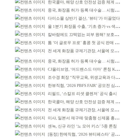
한국콜마, 해양 산호 안전성 검증 체계 구축
중국, 화장품 허가·등록 대수술… 시험자료 공용 허용
다이소몰 상반기 결산, ‘뷰티’가 이끌었다
올 1분기 화장품 수출, ‘기초 증가 vs 색조 감소’
칼바람에도 끄떡없는 피부 원해? 보호막 잘 쌓아야!
톰 ‘더 글로우 프로’ 홍콩 첫 공식 판매 완판
전 세계 화장품 규제기관장, 서울에 모인다
중국, 화장품 허가·등록 대수술… 시험자료 공용 허용
CJ올리브영, ‘어드밴스드 더마’ 론칭 K더마 육성 박차
조수경 회장 “직무교육, 위생교육과 다르다”
한뷰직협, ‘2026 PBFS FAIR’ 공모전 심사 성료
리필드, ‘스칼프 리셋 클렌저’ 공식 출시
한국콜마, 해양 산호 안전성 검증 체계 구축
전 세계 화장품 규제기관장, 서울에 모인다
미샤, 일본서 재구매·맞춤형 신제품 흥행 ‘쌍끌이’
센녹, 신규 라인 ‘노 모어 키스’ 5종 론칭
[동정] 한메직협, ‘2026 뷰티페스타’ 공동 주최