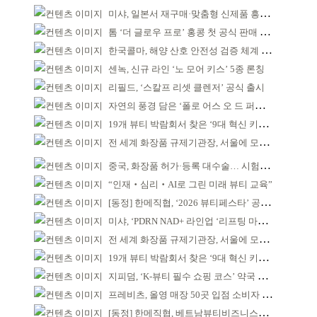
미샤, 일본서 재구매·맞춤형 신제품 흥행 ‘쌍끌이’
톰 ‘더 글로우 프로’ 홍콩 첫 공식 판매 완판
한국콜마, 해양 산호 안전성 검증 체계 구축
센녹, 신규 라인 ‘노 모어 키스’ 5종 론칭
리필드, ‘스칼프 리셋 클렌저’ 공식 출시
자연의 풍경 담은 ‘폴로 어스 오 드 퍼퓸’ 4종 출시
19개 뷰티 박람회서 찾은 ‘9대 혁신 키워드’
전 세계 화장품 규제기관장, 서울에 모인다
중국, 화장품 허가·등록 대수술… 시험자료 공용 허용
“인재‧심리‧AI로 그린 미래 뷰티 교육”
[동정] 한메직협, ‘2026 뷰티페스타’ 공동 주최
미샤, ‘PDRN NAD+ 라인업 ‘리프팅 마스크’ 출시
전 세계 화장품 규제기관장, 서울에 모인다
19개 뷰티 박람회서 찾은 ‘9대 혁신 키워드’
지피덤, ‘K-뷰티 필수 쇼핑 코스’ 약국 공략
프레비츠, 올영 매장 50곳 입점 소비자 접점 강화
[동정] 한메직협, 베트남뷰티비즈니스협회와 MOU