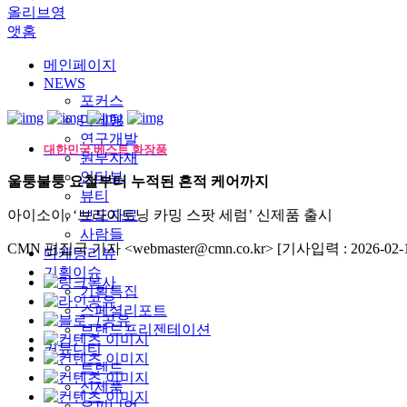
올리브영
앳홈
메인페이지
NEWS
포커스
마케팅
연구개발
대한민국 베스트 화장품
원부자재
인터뷰
울퉁불퉁 요철부터 누적된 흔적 케어까지
뷰티
아이소이, ‘브라이트닝 카밍 스팟 세럼’ 신제품 출시
보도자료
사람들
CMN 편집국 기자 <webmaster@cmn.co.kr>
[기사입력 : 2026-02-1
마케팅리뷰
기획이슈
기획특집
스페셜리포트
브랜드프리젠테이션
커뮤니티
트렌드
신제품
오피니언