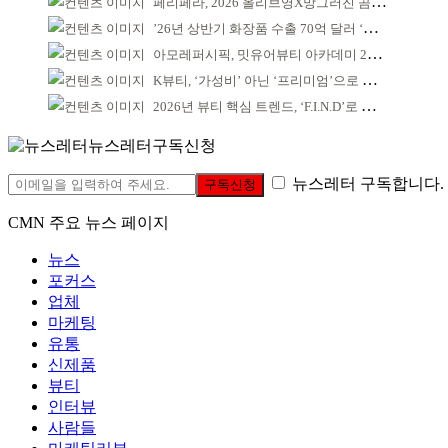
페리페라, 2026 올리브영X망그러진 곰 콜라보
’26년 상반기 화장품 수출 70억 달러 ‘역대 최고’
아모레퍼시픽, 밋유어뷰티 아카데미 2기 발대식
K뷰티, ‘가성비’ 아닌 ‘프리미엄’으로 승부걸어야
2026년 뷰티 핵심 트렌드, ‘F.I.N.D’로 읽는다
뉴스레터구독신청
뉴스레터 구독합니다.
구독신청
CMN 주요 뉴스 페이지
뉴스
포커스
업체
마케팅
유통
신제품
뷰티
인터뷰
사람들