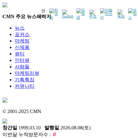
언
CMN 주요 뉴스페이지
어
뉴스
포커스
마케팅
신제품
뷰티
인터뷰
사람들
마케팅리뷰
기획특집
커뮤니티
© 2001-2025 CMN
창간일
1999.03.10
발행일
2026.08.08(토)
0
이번달 누적방문자수 :