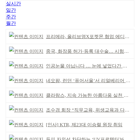
실시간
일간
주간
월간
프리메라, 올리브영X포켓몬 협업 에디션 출시
중국, 화장품 허가·등록 대수술… 시험자료 공용 허용
인공눈물 아닙니다 … 눈에 넣었다간 각막 손상
네오팜, 런던 ‘퓨어서울’서 리얼베리어 팝업 운영
클라랑스, 지속 가능한 아름다움 실천 앞장
조수경 회장 “직무교육, 위생교육과 다르다”
[인사] KTR, 제23대 이승렬 원장 취임
두피 자외선 차단하는 ‘UV프로텍터365’ 출시