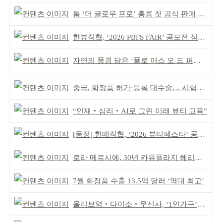
톰 ‘더 글로우 프로’ 홍콩 첫 공식 판매 완판
한뷰직협, ‘2026 PBFS FAIR’ 공모전 심사 성료
자연의 풍경 담은 ‘폴로 어스 오 드 퍼퓸’ 4종 출시
중국, 화장품 허가·등록 대수술… 시험자료 공용 허용
“인재‧심리‧AI로 그린 미래 뷰티 교육”
[동정] 한메직협, ‘2026 뷰티페스타’ 공동 주최
로라 메르시에, 30년 카뮤플라지 헤리티지 담아
7월 화장품 수출 13.5억 달러 ‘역대 최고’
올리브영‧다이소‧무신사, ‘1인가구’가 이끈다