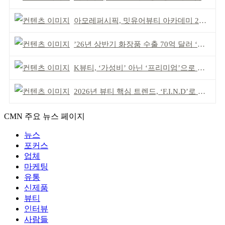
아모레퍼시픽, 밋유어뷰티 아카데미 2기 발대식
’26년 상반기 화장품 수출 70억 달러 ‘역대 최고’
K뷰티, ‘가성비’ 아닌 ‘프리미엄’으로 승부걸어야
2026년 뷰티 핵심 트렌드, ‘F.I.N.D’로 읽는다
CMN 주요 뉴스 페이지
뉴스
포커스
업체
마케팅
유통
신제품
뷰티
인터뷰
사람들