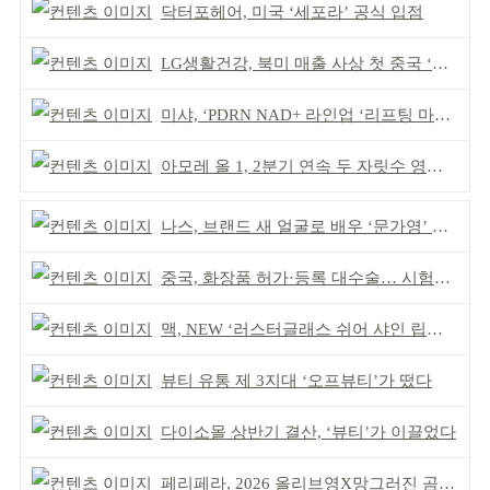
닥터포헤어, 미국 ‘세포라’ 공식 입점
LG생활건강, 북미 매출 사상 첫 중국 ‘추월’
미샤, ‘PDRN NAD+ 라인업 ‘리프팅 마스크’ 출시
아모레 올 1, 2분기 연속 두 자릿수 영업이익률 기록
나스, 브랜드 새 얼굴로 배우 ‘문가영’ 발탁
중국, 화장품 허가·등록 대수술… 시험자료 공용 허용
맥, NEW ‘러스터글래스 쉬어 샤인 립스틱’ 출시
뷰티 유통 제 3지대 ‘오프뷰티’가 떴다
다이소몰 상반기 결산, ‘뷰티’가 이끌었다
페리페라, 2026 올리브영X망그러진 곰 콜라보