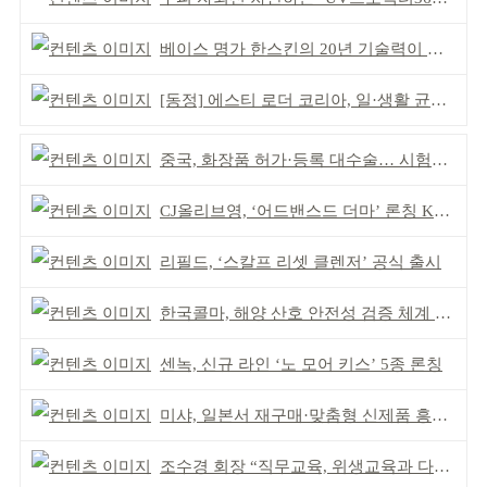
베이스 명가 한스킨의 20년 기술력이 집약된 쿠션
[동정] 에스티 로더 코리아, 일·생활 균형 우수 기업
중국, 화장품 허가·등록 대수술… 시험자료 공용 허용
CJ올리브영, ‘어드밴스드 더마’ 론칭 K더마 육성 박차
리필드, ‘스칼프 리셋 클렌저’ 공식 출시
한국콜마, 해양 산호 안전성 검증 체계 구축
센녹, 신규 라인 ‘노 모어 키스’ 5종 론칭
미샤, 일본서 재구매·맞춤형 신제품 흥행 ‘쌍끌이’
조수경 회장 “직무교육, 위생교육과 다르다”