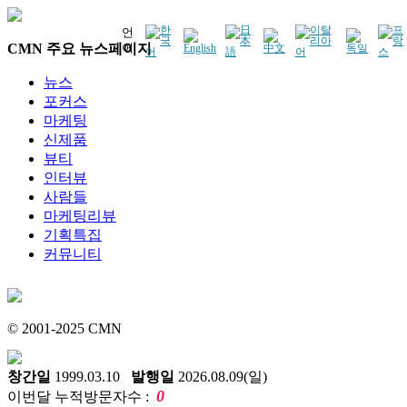
언
CMN 주요 뉴스페이지
어
뉴스
포커스
마케팅
신제품
뷰티
인터뷰
사람들
마케팅리뷰
기획특집
커뮤니티
© 2001-2025 CMN
창간일
1999.03.10
발행일
2026.08.09(일)
0
이번달 누적방문자수 :