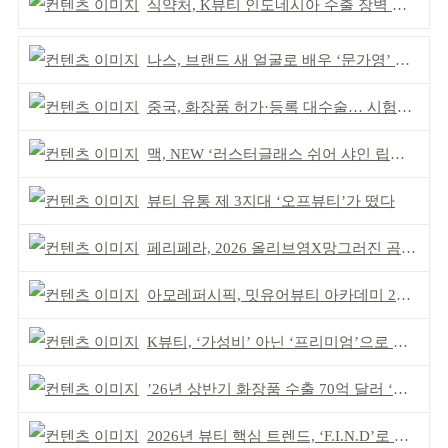
식약처, K뷰티 인도네시아 수출 장벽 완화 성과
나스, 브랜드 새 얼굴로 배우 ‘문가영’ 발탁
중국, 화장품 허가·등록 대수술… 시험자료 공용 허용
맥, NEW ‘러스터글래스 쉬어 샤인 립스틱’ 출시
뷰티 유통 제 3지대 ‘오프뷰티’가 떴다
페리페라, 2026 올리브영X망그러진 곰 콜라보
아모레퍼시픽, 밋유어뷰티 아카데미 2기 발대식
K뷰티, ‘가성비’ 아닌 ‘프리미엄’으로 승부걸어야
’26년 상반기 화장품 수출 70억 달러 ‘역대 최고’
2026년 뷰티 핵심 트렌드, ‘F.I.N.D’로 읽는다