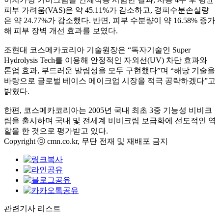
피부 가려움
(VAS)
은 약
45.11%
가 감소하고
,
경피수분손실량
은 약
24.77%
가 감소했다
.
반면
,
피부 수분량이 약
16.58%
증가
해 피부 장벽 개선 효과를 보였다
.
조현대 코스메카코리아 기술원장은
“
독자기술인
Super
Hydrolysis Tech
를 이용해 안정적인 자외선
(UV)
차단 효과와
톤업 효과
,
부드러운 발림성을 모두 구현했다
”
며
“
해당 기술을
바탕으로 글로벌 베이스 메이크업 시장을 적극 공략하겠다
”
고
밝혔다
.
한편
,
코스메카코리아는
2005
년 국내 최초
3
중 기능성 비비크
림을 출시하며 국내 및 전세계 비비크림 보급화에 선도적인 역
할을 한 것으로 평가받고 있다
.
Copyright ⓒ cmn.co.kr, 무단 전재 및 재배포 금지
관련기사 리스트