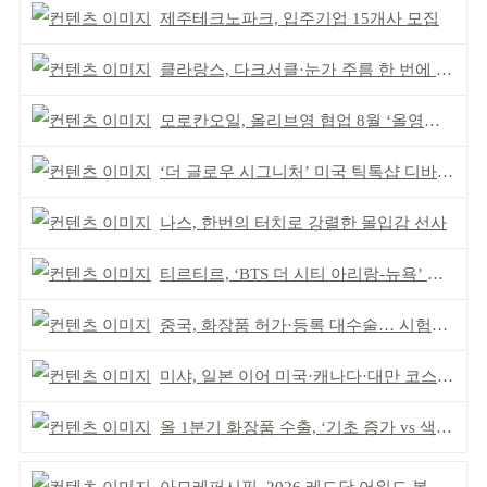
제주테크노파크, 입주기업 15개사 모집
클라랑스, 다크서클·눈가 주름 한 번에 더블 케어
모로칸오일, 올리브영 협업 8월 ‘올영픽’ 선정
‘더 글로우 시그니처’ 미국 틱톡샵 디바이스 부문 1위
나스, 한번의 터치로 강렬한 몰입감 선사
티르티르, ‘BTS 더 시티 아리랑-뉴욕’ 참여
중국, 화장품 허가·등록 대수술… 시험자료 공용 허용
미샤, 일본 이어 미국·캐나다·대만 코스트코 동시 입점
올 1분기 화장품 수출, ‘기초 증가 vs 색조 감소’