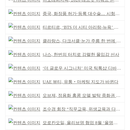
아모레퍼시픽, 2026 레드닷 어워드 본상 2개 수상
중국, 화장품 허가·등록 대수술… 시험자료 공용 허용
티르티르, ‘BTS 더 시티 아리랑-뉴욕’ 참여
클라랑스, 다크서클·눈가 주름 한 번에 더블 케어
나스, 한번의 터치로 강렬한 몰입감 선사
‘더 글로우 시그니처’ 미국 틱톡샵 디바이스 부문 1위
UAE 뷰티, 유통‧마케팅 지도가 바뀐다
오브제, 정용화 홍콩 모델 발탁 중화권 공략 강화
조수경 회장 “직무교육, 위생교육과 다르다”
모로칸오일, 올리브영 협업 8월 ‘올영픽’ 선정