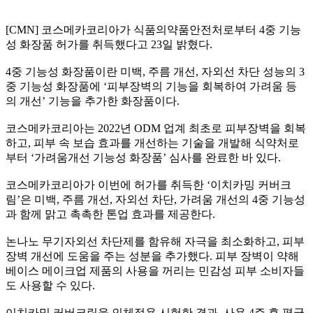
[CMN]
코스메카코리아가 식품의약품안전처로부터
4
중 기능
성 화장품 허가를 취득했다고
23
일 밝혔다
.
4
중 기능성 화장품이란 미백
,
주름 개선
,
자외선 차단 성능의
3
중 기능성 화장품에
‘
피부장벽의 기능을 회복하여 가려움 등
의 개선
’
기능을 추가한 화장품이다
.
코스메카코리아는
2022
년
ODM
업계 최초로 피부장벽을 회복
하고
,
피부 속 보습 효과를 개선하는 기술을 개발해 식약처로
부터
‘
가려움개선 기능성 화장품
’
심사를 완료한 바 있다
.
코스메카코리아가 이번에 허가를 취득한
‘
이치카밍 커버크
림
’
은 미백
,
주름 개선
,
자외선 차단
,
가려움 개선의
4
중 기능성
과 함께 맑고 촉촉한 톤업 효과를 제공한다
.
논나노 무기자외선 차단제를 함유해 자극을 최소화하고
,
피부
장벽 개선에 도움을 주는 성분을 추가했다
.
피부 장벽이 약해
베이스 메이크업 제품의 사용을 꺼리는 민감성 피부 소비자들
도 사용할 수 있다
.
이치카밍 커버크림을 인체적용 시험한 결과
,
사용
4
주 후 평균