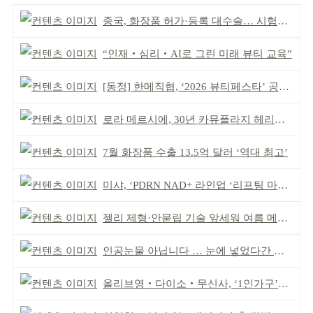
중국, 화장품 허가·등록 대수술… 시험자료 공용 허용
“인재‧심리‧AI로 그린 미래 뷰티 교육”
[동정] 한메직협, ‘2026 뷰티페스타’ 공동 주최
로라 메르시에, 30년 카뮤플라지 헤리티지 담아
7월 화장품 수출 13.5억 달러 ‘역대 최고’
미샤, ‘PDRN NAD+ 라인업 ‘리프팅 마스크’ 출시
젤리 제형·안묻립 기술 앞세워 여름 메이크업 시장 공략
인공눈물 아닙니다 … 눈에 넣었다간 각막 손상
올리브영‧다이소‧무신사, ‘1인가구’가 이끈다